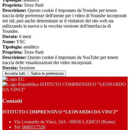
Proprieta:
Terze Parti
Descrizione:
Questo cookie è impostato da Youtube per tenere
traccia delle preferenze dell'utente per i video di Youtube incorporati
nei siti; può anche determinare se il visitatore del sito web sta
utilizzando la nuova o la vecchia versione dell'interfaccia di
Youtube.
Durata:
6 mesi
Nome:
YSC
Tipologia:
analitico
Proprieta:
Terze Parti
Descrizione:
Questo cookie è impostato da YouTube per tenere
traccia delle visualizzazioni dei video incorporati.
Durata:
Sessione
Accetta tutti
Salva le preferenze
ISTITUTO COMPRENSIVO “LEONARDO
DA VINCI”
Contatti
ISTITUTO COMPRENSIVO “LEONARDO DA VINCI”
Via Leonardo da Vinci, 34A - 00030 LABICO (Roma)
Tel:
0689517520