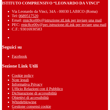
ISTITUTO COMPRENSIVO “LEONARDO DA VINCI”
Via Leonardo da Vinci, 34A - 00030 LABICO (Roma)
Tel:
0689517520
Email:
rmic8ce00v@istruzione.it
Link per inviare una mail
PEC:
rmic8ce00v@pec.istruzione.it
Link per inviare una mail
C.F.: 93016930583
Seguici su
Facebook
Sezione Link Utili
Cookie policy
Note legali
Informativa Privacy
Ufficio Relazioni con il Pubblico
Dichiarazione di accessibilità
Obiettivi di accessibilità
Whistleblowing
Gestione consensi cookie