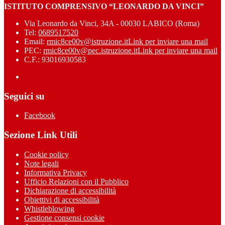
ISTITUTO COMPRENSIVO “LEONARDO DA VINCI”
Via Leonardo da Vinci, 34A - 00030 LABICO (Roma)
Tel:
0689517520
Email:
rmic8ce00v@istruzione.it
Link per inviare una mail
PEC:
rmic8ce00v@pec.istruzione.it
Link per inviare una mail
C.F.: 93016930583
Seguici su
Facebook
Sezione Link Utili
Cookie policy
Note legali
Informativa Privacy
Ufficio Relazioni con il Pubblico
Dichiarazione di accessibilità
Obiettivi di accessibilità
Whistleblowing
Gestione consensi cookie