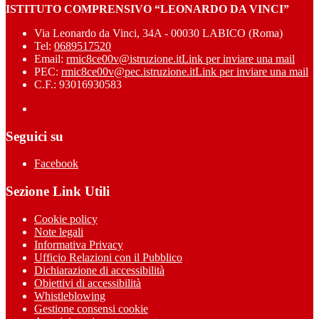
ISTITUTO COMPRENSIVO “LEONARDO DA VINCI”
Via Leonardo da Vinci, 34A - 00030 LABICO (Roma)
Tel:
0689517520
Email:
rmic8ce00v@istruzione.it
Link per inviare una mail
PEC:
rmic8ce00v@pec.istruzione.it
Link per inviare una mail
C.F.: 93016930583
Seguici su
Facebook
Sezione Link Utili
Cookie policy
Note legali
Informativa Privacy
Ufficio Relazioni con il Pubblico
Dichiarazione di accessibilità
Obiettivi di accessibilità
Whistleblowing
Gestione consensi cookie