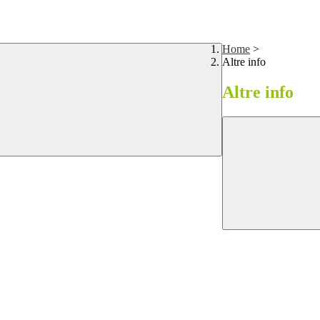
Home
>
Altre info
Altre info