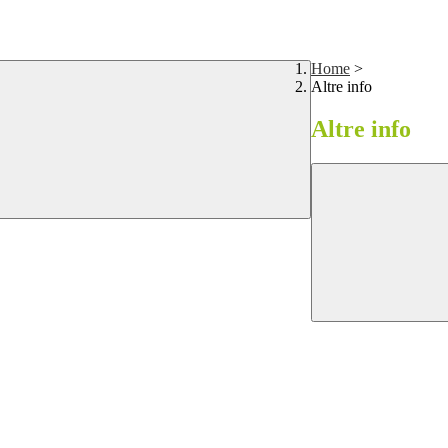
Home
>
Altre info
Altre info