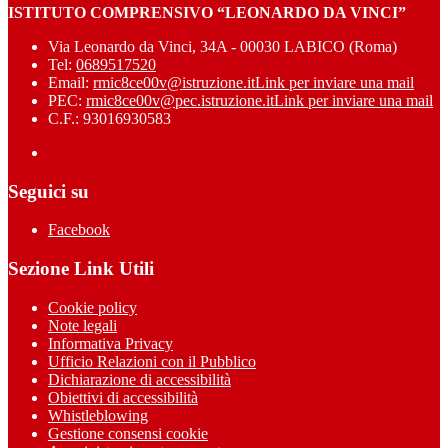
ISTITUTO COMPRENSIVO “LEONARDO DA VINCI”
Via Leonardo da Vinci, 34A - 00030 LABICO (Roma)
Tel:
0689517520
Email:
rmic8ce00v@istruzione.it
Link per inviare una mail
PEC:
rmic8ce00v@pec.istruzione.it
Link per inviare una mail
C.F.: 93016930583
Seguici su
Facebook
Sezione Link Utili
Cookie policy
Note legali
Informativa Privacy
Ufficio Relazioni con il Pubblico
Dichiarazione di accessibilità
Obiettivi di accessibilità
Whistleblowing
Gestione consensi cookie