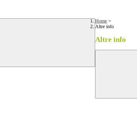
Home
>
Altre info
Altre info