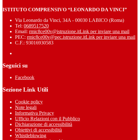
ISTITUTO COMPRENSIVO “LEONARDO DA VINCI”
Via Leonardo da Vinci, 34A - 00030 LABICO (Roma)
Tel:
0689517520
Email:
rmic8ce00v@istruzione.it
Link per inviare una mail
PEC:
rmic8ce00v@pec.istruzione.it
Link per inviare una mail
C.F.: 93016930583
Seguici su
Facebook
Sezione Link Utili
Cookie policy
Note legali
Informativa Privacy
Ufficio Relazioni con il Pubblico
Dichiarazione di accessibilità
Obiettivi di accessibilità
Whistleblowing