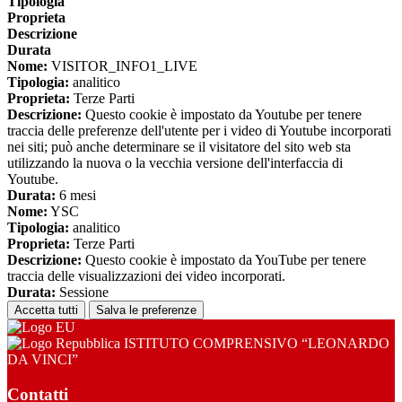
Tipologia
Proprieta
Descrizione
Durata
Nome:
VISITOR_INFO1_LIVE
Tipologia:
analitico
Proprieta:
Terze Parti
Descrizione:
Questo cookie è impostato da Youtube per tenere
traccia delle preferenze dell'utente per i video di Youtube incorporati
nei siti; può anche determinare se il visitatore del sito web sta
utilizzando la nuova o la vecchia versione dell'interfaccia di
Youtube.
Durata:
6 mesi
Nome:
YSC
Tipologia:
analitico
Proprieta:
Terze Parti
Descrizione:
Questo cookie è impostato da YouTube per tenere
traccia delle visualizzazioni dei video incorporati.
Durata:
Sessione
Accetta tutti
Salva le preferenze
ISTITUTO COMPRENSIVO “LEONARDO
DA VINCI”
Contatti