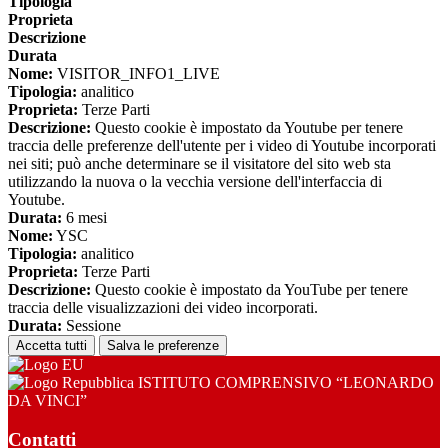
Tipologia
Proprieta
Descrizione
Durata
Nome:
VISITOR_INFO1_LIVE
Tipologia:
analitico
Proprieta:
Terze Parti
Descrizione:
Questo cookie è impostato da Youtube per tenere
traccia delle preferenze dell'utente per i video di Youtube incorporati
nei siti; può anche determinare se il visitatore del sito web sta
utilizzando la nuova o la vecchia versione dell'interfaccia di
Youtube.
Durata:
6 mesi
Nome:
YSC
Tipologia:
analitico
Proprieta:
Terze Parti
Descrizione:
Questo cookie è impostato da YouTube per tenere
traccia delle visualizzazioni dei video incorporati.
Durata:
Sessione
Accetta tutti
Salva le preferenze
ISTITUTO COMPRENSIVO “LEONARDO
DA VINCI”
Contatti