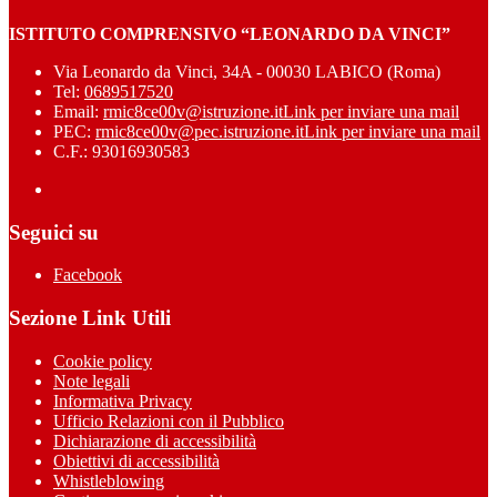
ISTITUTO COMPRENSIVO “LEONARDO DA VINCI”
Via Leonardo da Vinci, 34A - 00030 LABICO (Roma)
Tel:
0689517520
Email:
rmic8ce00v@istruzione.it
Link per inviare una mail
PEC:
rmic8ce00v@pec.istruzione.it
Link per inviare una mail
C.F.: 93016930583
Seguici su
Facebook
Sezione Link Utili
Cookie policy
Note legali
Informativa Privacy
Ufficio Relazioni con il Pubblico
Dichiarazione di accessibilità
Obiettivi di accessibilità
Whistleblowing