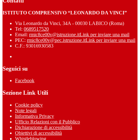
Contatti
ISTITUTO COMPRENSIVO “LEONARDO DA VINCI”
Via Leonardo da Vinci, 34A - 00030 LABICO (Roma)
Tel:
0689517520
Email:
rmic8ce00v@istruzione.it
Link per inviare una mail
PEC:
rmic8ce00v@pec.istruzione.it
Link per inviare una mail
C.F.: 93016930583
Seguici su
Facebook
Sezione Link Utili
Cookie policy
Note legali
Informativa Privacy
Ufficio Relazioni con il Pubblico
Dichiarazione di accessibilità
Obiettivi di accessibilità
Whistleblowing