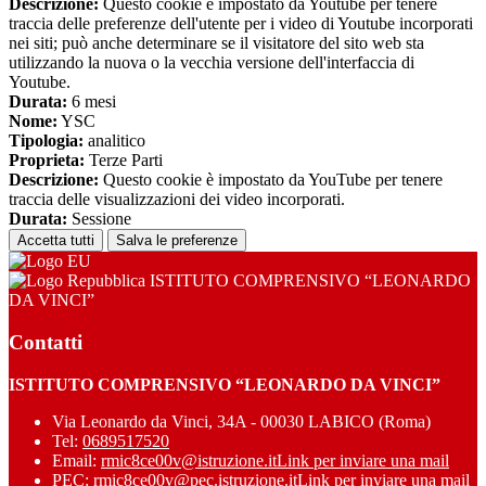
Descrizione:
Questo cookie è impostato da Youtube per tenere
traccia delle preferenze dell'utente per i video di Youtube incorporati
nei siti; può anche determinare se il visitatore del sito web sta
utilizzando la nuova o la vecchia versione dell'interfaccia di
Youtube.
Durata:
6 mesi
Nome:
YSC
Tipologia:
analitico
Proprieta:
Terze Parti
Descrizione:
Questo cookie è impostato da YouTube per tenere
traccia delle visualizzazioni dei video incorporati.
Durata:
Sessione
Accetta tutti
Salva le preferenze
ISTITUTO COMPRENSIVO “LEONARDO
DA VINCI”
Contatti
ISTITUTO COMPRENSIVO “LEONARDO DA VINCI”
Via Leonardo da Vinci, 34A - 00030 LABICO (Roma)
Tel:
0689517520
Email:
rmic8ce00v@istruzione.it
Link per inviare una mail
PEC:
rmic8ce00v@pec.istruzione.it
Link per inviare una mail