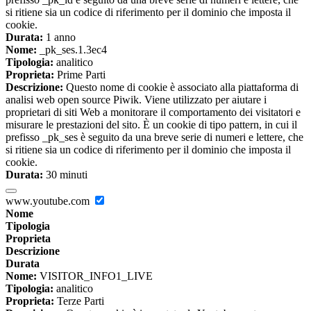
si ritiene sia un codice di riferimento per il dominio che imposta il
cookie.
Durata:
1 anno
Nome:
_pk_ses.1.3ec4
Tipologia:
analitico
Proprieta:
Prime Parti
Descrizione:
Questo nome di cookie è associato alla piattaforma di
analisi web open source Piwik. Viene utilizzato per aiutare i
proprietari di siti Web a monitorare il comportamento dei visitatori e
misurare le prestazioni del sito. È un cookie di tipo pattern, in cui il
prefisso _pk_ses è seguito da una breve serie di numeri e lettere, che
si ritiene sia un codice di riferimento per il dominio che imposta il
cookie.
Durata:
30 minuti
www.youtube.com
Nome
Tipologia
Proprieta
Descrizione
Durata
Nome:
VISITOR_INFO1_LIVE
Tipologia:
analitico
Proprieta:
Terze Parti