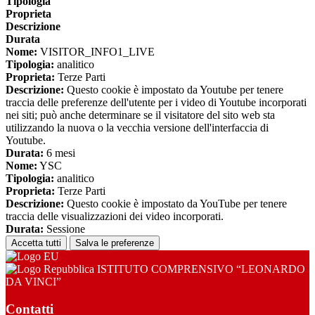
Tipologia
Proprieta
Descrizione
Durata
Nome:
VISITOR_INFO1_LIVE
Tipologia:
analitico
Proprieta:
Terze Parti
Descrizione:
Questo cookie è impostato da Youtube per tenere
traccia delle preferenze dell'utente per i video di Youtube incorporati
nei siti; può anche determinare se il visitatore del sito web sta
utilizzando la nuova o la vecchia versione dell'interfaccia di
Youtube.
Durata:
6 mesi
Nome:
YSC
Tipologia:
analitico
Proprieta:
Terze Parti
Descrizione:
Questo cookie è impostato da YouTube per tenere
traccia delle visualizzazioni dei video incorporati.
Durata:
Sessione
Accetta tutti
Salva le preferenze
ISTITUTO COMPRENSIVO “LEONARDO
DA VINCI”
Contatti