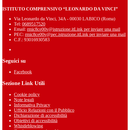
ISTITUTO COMPRENSIVO “LEONARDO DA VINCI”
Via Leonardo da Vinci, 34A - 00030 LABICO (Roma)
Tel:
0689517520
Email:
rmic8ce00v@istruzione.it
Link per inviare una mail
PEC:
rmic8ce00v@pec.istruzione.it
Link per inviare una mail
C.F.: 93016930583
Seguici su
Facebook
Sezione Link Utili
Cookie policy
Note legali
Informativa Privacy
Ufficio Relazioni con il Pubblico
Dichiarazione di accessibilità
Obiettivi di accessibilità
Whistleblowing