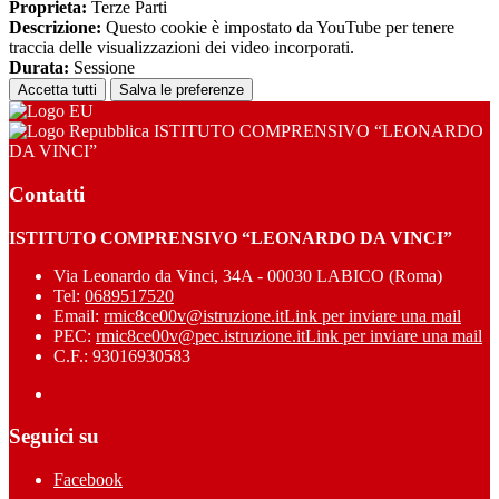
Proprieta:
Terze Parti
Descrizione:
Questo cookie è impostato da YouTube per tenere
traccia delle visualizzazioni dei video incorporati.
Durata:
Sessione
Accetta tutti
Salva le preferenze
ISTITUTO COMPRENSIVO “LEONARDO
DA VINCI”
Contatti
ISTITUTO COMPRENSIVO “LEONARDO DA VINCI”
Via Leonardo da Vinci, 34A - 00030 LABICO (Roma)
Tel:
0689517520
Email:
rmic8ce00v@istruzione.it
Link per inviare una mail
PEC:
rmic8ce00v@pec.istruzione.it
Link per inviare una mail
C.F.: 93016930583
Seguici su
Facebook