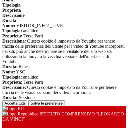
Tipologia
Proprieta
Descrizione
Durata
Nome:
VISITOR_INFO1_LIVE
Tipologia:
analitico
Proprieta:
Terze Parti
Descrizione:
Questo cookie è impostato da Youtube per tenere
traccia delle preferenze dell'utente per i video di Youtube incorporati
nei siti; può anche determinare se il visitatore del sito web sta
utilizzando la nuova o la vecchia versione dell'interfaccia di
Youtube.
Durata:
6 mesi
Nome:
YSC
Tipologia:
analitico
Proprieta:
Terze Parti
Descrizione:
Questo cookie è impostato da YouTube per tenere
traccia delle visualizzazioni dei video incorporati.
Durata:
Sessione
Accetta tutti
Salva le preferenze
ISTITUTO COMPRENSIVO “LEONARDO
DA VINCI”