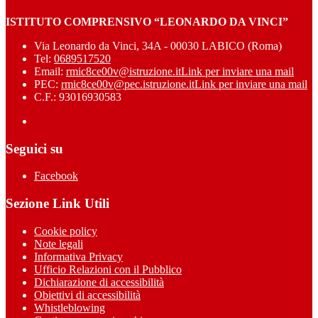
ISTITUTO COMPRENSIVO “LEONARDO DA VINCI”
Via Leonardo da Vinci, 34A - 00030 LABICO (Roma)
Tel:
0689517520
Email:
rmic8ce00v@istruzione.it
Link per inviare una mail
PEC:
rmic8ce00v@pec.istruzione.it
Link per inviare una mail
C.F.: 93016930583
Seguici su
Facebook
Sezione Link Utili
Cookie policy
Note legali
Informativa Privacy
Ufficio Relazioni con il Pubblico
Dichiarazione di accessibilità
Obiettivi di accessibilità
Whistleblowing