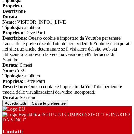
Tipologia
Proprieta
Descrizione
Durata
Nome:
VISITOR_INFO1_LIVE
Tipologia:
analitico
Proprieta:
Terze Parti
Descrizione:
Questo cookie è impostato da Youtube per tenere
traccia delle preferenze dell'utente per i video di Youtube incorporati
nei siti; può anche determinare se il visitatore del sito web sta
utilizzando la nuova o la vecchia versione dell'interfaccia di
Youtube.
Durata:
6 mesi
Nome:
YSC
Tipologia:
analitico
Proprieta:
Terze Parti
Descrizione:
Questo cookie è impostato da YouTube per tenere
traccia delle visualizzazioni dei video incorporati.
Durata:
Sessione
Accetta tutti
Salva le preferenze
ISTITUTO COMPRENSIVO “LEONARDO
DA VINCI”
Contatti