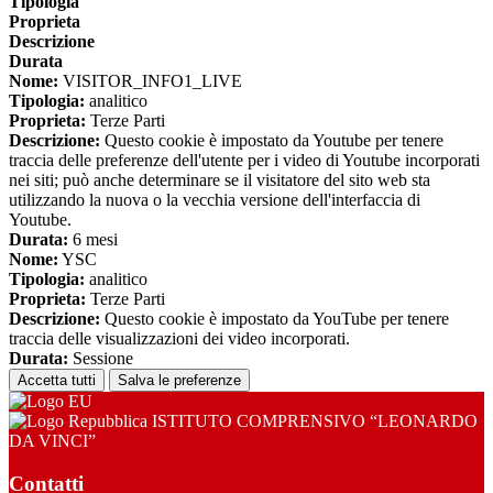
Tipologia
Proprieta
Descrizione
Durata
Nome:
VISITOR_INFO1_LIVE
Tipologia:
analitico
Proprieta:
Terze Parti
Descrizione:
Questo cookie è impostato da Youtube per tenere
traccia delle preferenze dell'utente per i video di Youtube incorporati
nei siti; può anche determinare se il visitatore del sito web sta
utilizzando la nuova o la vecchia versione dell'interfaccia di
Youtube.
Durata:
6 mesi
Nome:
YSC
Tipologia:
analitico
Proprieta:
Terze Parti
Descrizione:
Questo cookie è impostato da YouTube per tenere
traccia delle visualizzazioni dei video incorporati.
Durata:
Sessione
Accetta tutti
Salva le preferenze
ISTITUTO COMPRENSIVO “LEONARDO
DA VINCI”
Contatti