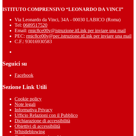
ISTITUTO COMPRENSIVO “LEONARDO DA VINCI”
Via Leonardo da Vinci, 34A - 00030 LABICO (Roma)
Tel:
0689517520
Email:
rmic8ce00v@istruzione.it
Link per inviare una mail
PEC:
rmic8ce00v@pec.istruzione.it
Link per inviare una mail
C.F.: 93016930583
Seguici su
Facebook
Sezione Link Utili
Cookie policy
Note legali
Informativa Privacy
Ufficio Relazioni con il Pubblico
Dichiarazione di accessibilità
Obiettivi di accessibilità
Whistleblowing