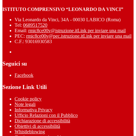
ISTITUTO COMPRENSIVO “LEONARDO DA VINCI”
Via Leonardo da Vinci, 34A - 00030 LABICO (Roma)
Tel:
0689517520
Email:
rmic8ce00v@istruzione.it
Link per inviare una mail
PEC:
rmic8ce00v@pec.istruzione.it
Link per inviare una mail
C.F.: 93016930583
Seguici su
Facebook
Sezione Link Utili
Cookie policy
Note legali
Informativa Privacy
Ufficio Relazioni con il Pubblico
Dichiarazione di accessibilità
Obiettivi di accessibilità
Whistleblowing