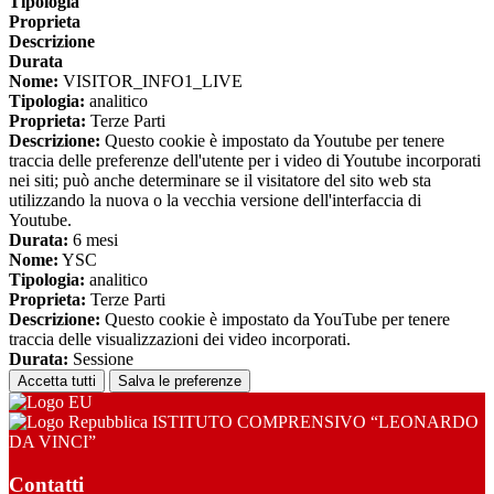
Tipologia
Proprieta
Descrizione
Durata
Nome:
VISITOR_INFO1_LIVE
Tipologia:
analitico
Proprieta:
Terze Parti
Descrizione:
Questo cookie è impostato da Youtube per tenere
traccia delle preferenze dell'utente per i video di Youtube incorporati
nei siti; può anche determinare se il visitatore del sito web sta
utilizzando la nuova o la vecchia versione dell'interfaccia di
Youtube.
Durata:
6 mesi
Nome:
YSC
Tipologia:
analitico
Proprieta:
Terze Parti
Descrizione:
Questo cookie è impostato da YouTube per tenere
traccia delle visualizzazioni dei video incorporati.
Durata:
Sessione
Accetta tutti
Salva le preferenze
ISTITUTO COMPRENSIVO “LEONARDO
DA VINCI”
Contatti