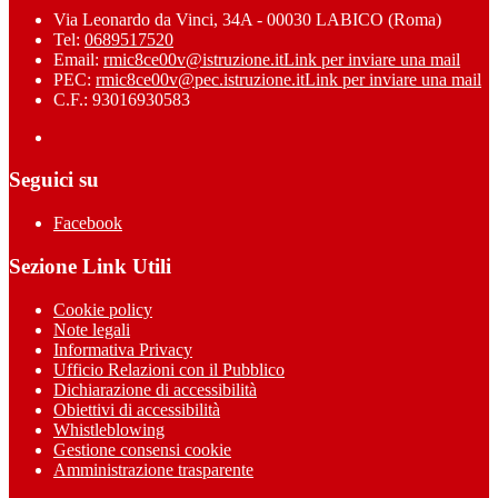
Via Leonardo da Vinci, 34A - 00030 LABICO (Roma)
Tel:
0689517520
Email:
rmic8ce00v@istruzione.it
Link per inviare una mail
PEC:
rmic8ce00v@pec.istruzione.it
Link per inviare una mail
C.F.: 93016930583
Seguici su
Facebook
Sezione Link Utili
Cookie policy
Note legali
Informativa Privacy
Ufficio Relazioni con il Pubblico
Dichiarazione di accessibilità
Obiettivi di accessibilità
Whistleblowing
Gestione consensi cookie
Amministrazione trasparente