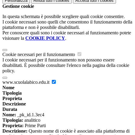
Personalizza
Rifiuta tutti
i cookies
Accetta tutti
i cookies
Gestione cookie
In questa schermata è possibile scegliere quali cookie consentire.
I cookie necessari sono quelli che consentono il funzionamento della
piattaforma e non è possibile disabilitarli.
Per conoscere quali sono i cookie necessari al funzionamento potete
visionare la
COOKIE POLICY
.
Cookie necessari per il funzionamento
I cookie necessari per il funzionamento non possono essere
disabilitati. È possibile consultare l'elenco nella pagina della cookie
policy.
www.scuolalabico.edu.it
Nome
Tipologia
Proprieta
Descrizione
Durata
Nome:
_pk_id.1.3ec4
Tipologia:
analitico
Proprieta:
Prime Parti
Descrizione:
Questo nome di cookie è associato alla piattaforma di