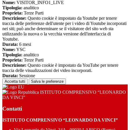
Nome:
VISITOR_INFO1_LIVE
Tipologia:
analitico
Proprieta:
Terze Parti
Descrizione:
Questo cookie è impostato da Youtube per tenere
traccia delle preferenze dell'utente per i video di Youtube incorporati
nei siti; può anche determinare se il visitatore del sito web sta
utilizzando la nuova o la vecchia versione dell'interfaccia di
Youtube.
Durata:
6 mesi
Nome:
YSC
Tipologia:
analitico
Proprieta:
Terze Parti
Descrizione:
Questo cookie è impostato da YouTube per tenere
traccia delle visualizzazioni dei video incorporati.
Durata:
Sessione
Accetta tutti
Salva le preferenze
ISTITUTO COMPRENSIVO “LEONARDO
DA VINCI”
Contatti
ISTITUTO COMPRENSIVO “LEONARDO DA VINCI”
Via Leonardo da Vinci, 34A - 00030 LABICO (Roma)