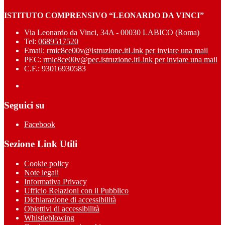
ISTITUTO COMPRENSIVO “LEONARDO DA VINCI”
Via Leonardo da Vinci, 34A - 00030 LABICO (Roma)
Tel:
0689517520
Email:
rmic8ce00v@istruzione.it
Link per inviare una mail
PEC:
rmic8ce00v@pec.istruzione.it
Link per inviare una mail
C.F.: 93016930583
Seguici su
Facebook
Sezione Link Utili
Cookie policy
Note legali
Informativa Privacy
Ufficio Relazioni con il Pubblico
Dichiarazione di accessibilità
Obiettivi di accessibilità
Whistleblowing