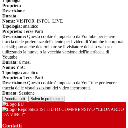
Tipologia
Proprieta
Descrizione
Durata
Nome:
VISITOR_INFO1_LIVE
Tipologia:
analitico
Proprieta:
Terze Parti
Descrizione:
Questo cookie è impostato da Youtube per tenere
traccia delle preferenze dell'utente per i video di Youtube incorporati
nei siti; può anche determinare se il visitatore del sito web sta
utilizzando la nuova o la vecchia versione dell'interfaccia di
Youtube.
Durata:
6 mesi
Nome:
YSC
Tipologia:
analitico
Proprieta:
Terze Parti
Descrizione:
Questo cookie è impostato da YouTube per tenere
traccia delle visualizzazioni dei video incorporati.
Durata:
Sessione
Accetta tutti
Salva le preferenze
ISTITUTO COMPRENSIVO “LEONARDO
DA VINCI”
Contatti