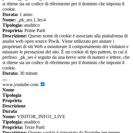
si ritiene sia un codice di riferimento per il dominio che imposta il
cookie.
Durata:
1 anno
Nome:
_pk_ses.1.3ec4
Tipologia:
analitico
Proprieta:
Prime Parti
Descrizione:
Questo nome di cookie è associato alla piattaforma di
analisi web open source Piwik. Viene utilizzato per aiutare i
proprietari di siti Web a monitorare il comportamento dei visitatori e
misurare le prestazioni del sito. È un cookie di tipo pattern, in cui il
prefisso _pk_ses è seguito da una breve serie di numeri e lettere, che
si ritiene sia un codice di riferimento per il dominio che imposta il
cookie.
Durata:
30 minuti
www.youtube.com
Nome
Tipologia
Proprieta
Descrizione
Durata
Nome:
VISITOR_INFO1_LIVE
Tipologia:
analitico
Proprieta:
Terze Parti
Descrizione:
Questo cookie è impostato da Youtube per tenere