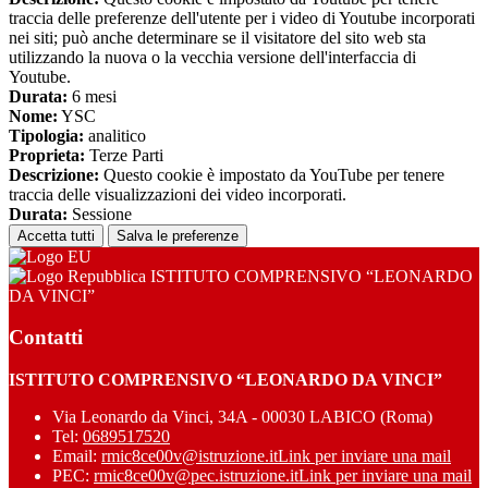
traccia delle preferenze dell'utente per i video di Youtube incorporati
nei siti; può anche determinare se il visitatore del sito web sta
utilizzando la nuova o la vecchia versione dell'interfaccia di
Youtube.
Durata:
6 mesi
Nome:
YSC
Tipologia:
analitico
Proprieta:
Terze Parti
Descrizione:
Questo cookie è impostato da YouTube per tenere
traccia delle visualizzazioni dei video incorporati.
Durata:
Sessione
Accetta tutti
Salva le preferenze
ISTITUTO COMPRENSIVO “LEONARDO
DA VINCI”
Contatti
ISTITUTO COMPRENSIVO “LEONARDO DA VINCI”
Via Leonardo da Vinci, 34A - 00030 LABICO (Roma)
Tel:
0689517520
Email:
rmic8ce00v@istruzione.it
Link per inviare una mail
PEC:
rmic8ce00v@pec.istruzione.it
Link per inviare una mail