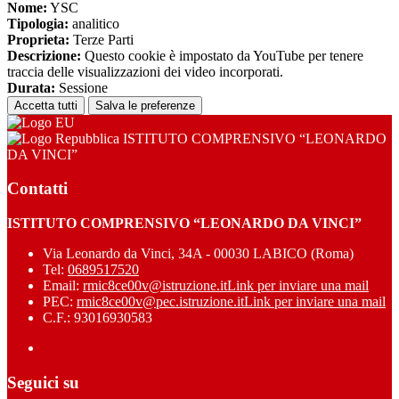
Nome:
YSC
Tipologia:
analitico
Proprieta:
Terze Parti
Descrizione:
Questo cookie è impostato da YouTube per tenere
traccia delle visualizzazioni dei video incorporati.
Durata:
Sessione
Accetta tutti
Salva le preferenze
ISTITUTO COMPRENSIVO “LEONARDO
DA VINCI”
Contatti
ISTITUTO COMPRENSIVO “LEONARDO DA VINCI”
Via Leonardo da Vinci, 34A - 00030 LABICO (Roma)
Tel:
0689517520
Email:
rmic8ce00v@istruzione.it
Link per inviare una mail
PEC:
rmic8ce00v@pec.istruzione.it
Link per inviare una mail
C.F.: 93016930583
Seguici su