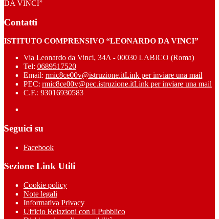
DA VINCI”
Contatti
ISTITUTO COMPRENSIVO “LEONARDO DA VINCI”
Via Leonardo da Vinci, 34A - 00030 LABICO (Roma)
Tel:
0689517520
Email:
rmic8ce00v@istruzione.it
Link per inviare una mail
PEC:
rmic8ce00v@pec.istruzione.it
Link per inviare una mail
C.F.: 93016930583
Seguici su
Facebook
Sezione Link Utili
Cookie policy
Note legali
Informativa Privacy
Ufficio Relazioni con il Pubblico