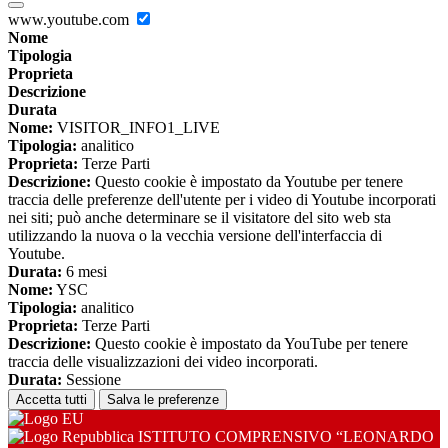
www.youtube.com
Nome
Tipologia
Proprieta
Descrizione
Durata
Nome:
VISITOR_INFO1_LIVE
Tipologia:
analitico
Proprieta:
Terze Parti
Descrizione:
Questo cookie è impostato da Youtube per tenere
traccia delle preferenze dell'utente per i video di Youtube incorporati
nei siti; può anche determinare se il visitatore del sito web sta
utilizzando la nuova o la vecchia versione dell'interfaccia di
Youtube.
Durata:
6 mesi
Nome:
YSC
Tipologia:
analitico
Proprieta:
Terze Parti
Descrizione:
Questo cookie è impostato da YouTube per tenere
traccia delle visualizzazioni dei video incorporati.
Durata:
Sessione
Accetta tutti
Salva le preferenze
ISTITUTO COMPRENSIVO “LEONARDO